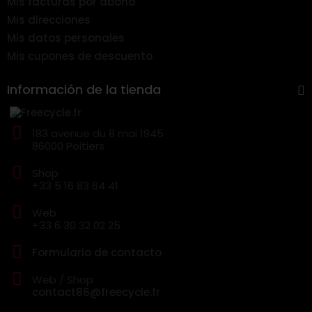
Mis facturas por abono
Mis direcciones
Mis datos personales
Mis cupones de descuento
Información de la tienda
183 avenue du 8 mai 1945
86000 Poitiers
Shop
+33 5 16 83 64 41
Web
+33 6 30 32 02 25
Formulario de contacto
Web / Shop
contact86@freecycle.fr