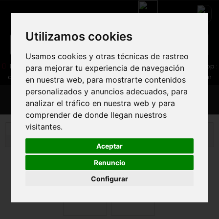
Utilizamos cookies
Usamos cookies y otras técnicas de rastreo
05 16 83 64 41
06 30 32 02 25
Boutique :
/ Web :
Web-Shop :
para mejorar tu experiencia de navegación
contact86@freecycle.fr
/ Atelier-SAV :
freecyclesav@gmail.com
en nuestra web, para mostrarte contenidos
personalizados y anuncios adecuados, para
MENU
analizar el tráfico en nuestra web y para
comprender de donde llegan nuestros
visitantes.
Bicicleta de carretera
ACCESORIOS
RAVEMEN
TR 300
Aceptar
Renuncio
Configurar