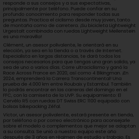
responde a sus consejos y a sus expectativas,
principalmente por teléfono. Puede confiar en su
profundo conocimiento para responder todas sus
preguntas. Practica el ciclismo desde muy joven, tanto
de montaña como de carretera. ¡Su bicicleta Lightweight
Urgestalt combinada con ruedas Lightweight Meilenstein
es una maravilla!
Clément, un asesor polivalente, le orientará en su
elección, ya sea en la tienda o a través de Internet.
Especialista en largas distancias, te dará todos los
consejos necesarios para que tengas una gran salida, ya
sea de uno o varios días. Corre ultraciclismo y ganó la
Race Across France en 2020, así como 4 Bikingman. ¡En
2024, emprenderá la Carrera Transcontinental! Una
prueba de 4.000 km entre Roubaix y Estambul. También
lo podrás encontrar en las carreras del domingo en el
FFC, con la camiseta de la UVP. Su equipamiento: El
Cervélo R5 con ruedas DT Swiss ERC 1100 equipado con
bolsas bikepacking Zéfal.
Víctor, un asesor polivalente, estará presente en tienda,
por teléfono o por correo electrónico para aconsejarle
sobre el modelo o complementos que mejor se adaptan
a su consulta. Se unió a nuestro equipo este año
después de 3 años en régimen de estudio y trabajo. Es