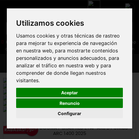
Utilizamos cookies
Usamos cookies y otras técnicas de rastreo
05 16 83 64 41
06 30 32 02 25
Boutique :
/ Web :
Web-Shop :
para mejorar tu experiencia de navegación
contact86@freecycle.fr
/ Atelier-SAV :
freecyclesav@gmail.com
en nuestra web, para mostrarte contenidos
personalizados y anuncios adecuados, para
MENU
analizar el tráfico en nuestra web y para
comprender de donde llegan nuestros
visitantes.
Aceptar
Renuncio
Configurar
-20%
RABAJAS!