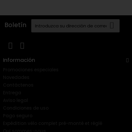
Boletín
Información
Promociones especiales
Novedades
Contáctenos
Entrega
Aviso legal
Condiciones de uso
Pago seguro
Expédition vélo complet pré-monté et réglé
Qui sommes-nous