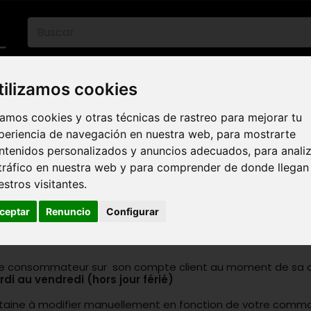
06 30 32 02 25
eb :
Web-Shop :
contact86@freecycle.fr
/ Atelie
tilizamos cookies
ETAS DE CARRETERA
E-BIKES
BICICLETAS 
amos cookies y otras técnicas de rastreo para mejorar tu
MARCAS
periencia de navegación en nuestra web, para mostrarte
ntenidos personalizados y anuncios adecuados, para anali
 tráfico en nuestra web y para comprender de donde llegan
estros visitantes.
ceptar
Renuncio
Configurar
 par le consommateur sur son compte client au moment de s
di au vendredi (hors jour férié)
olitaine à modifier manuellement en fonction de votre com