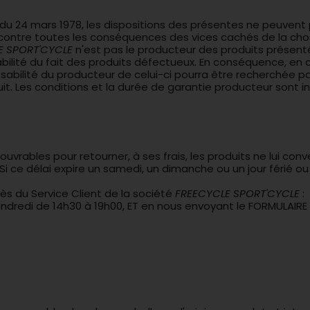
du 24 mars 1978, les dispositions des présentes ne peuvent 
tir contre toutes les conséquences des vices cachés de la 
E SPORT'CYCLE
n'est pas le producteur des produits présenté
nsabilité du fait des produits défectueux. En conséquence,
nsabilité du producteur de celui-ci pourra être recherchée 
it. Les conditions et la durée de garantie producteur sont in
uvrables pour retourner, à ses frais, les produits ne lui con
ce délai expire un samedi, un dimanche ou un jour férié ou 
ès du Service Client de la société
FREECYCLE SPORT'CYCLE
:
endredi de 14h30 à 19h00, ET en nous envoyant le FORMULAIRE