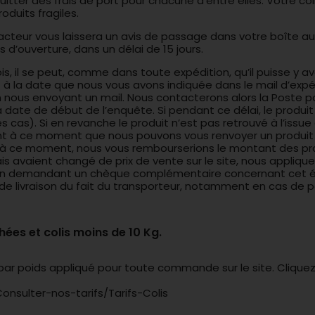
er des frais de port pour chacune d'entre elles. Votre coli
oduits fragiles.
e facteur vous laissera un avis de passage dans votre boîte au
 d’ouverture, dans un délai de 15 jours.
ois, il se peut, comme dans toute expédition, qu’il puisse y av
ort à la date que nous vous avons indiquée dans le mail d’ex
 nous envoyant un mail. Nous contacterons alors la Poste 
 date de début de l’enquête. Si pendant ce délai, le produit
as). Si en revanche le produit n’est pas retrouvé à l’issue 
t à ce moment que nous pouvons vous renvoyer un produit de
à ce moment, nous vous rembourserions le montant des prod
is avaient changé de prix de vente sur le site, nous applique
 en demandant un chèque complémentaire concernant cet éca
 de livraison du fait du transporteur, notamment en cas de p
hées et colis moins de 10 Kg.
 par poids appliqué pour toute commande sur le site. Cliquez 
Consulter-nos-tarifs/Tarifs-Colis