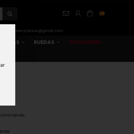
r-SAV :
freecyclesav@gmail.com
URBANAS
RUEDAS
OCCASIONS
zar
a commande.
mande