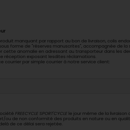
eur
, produit manquant par rapport au bon de livraison, colis
 sous forme de "réserves manuscrites", accompagnée de la s
cette anomalie en adressant au transporteur dans les deux
e réception exposant lesdites réclamations.
ourrier par simple courrier à notre service client:
société
FREECYCLE SPORT'CYCLE
le jour même de la livraison o
n et/ou de non conformité des produits en nature ou en qualit
là de ce délai sera rejetée.