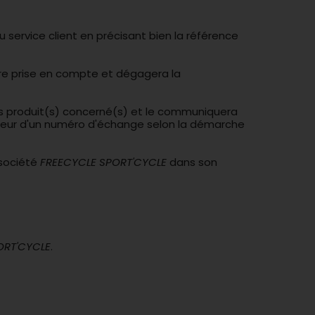
 service client en précisant bien la référence
tre prise en compte et dégagera la
s produit(s) concerné(s) et le communiquera
ateur d'un numéro d'échange selon la démarche
 société
FREECYCLE SPORT'CYCLE
dans son
ORT'CYCLE
.