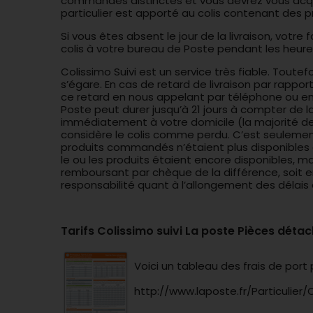
commandes distinctes et vous devrez vous acquitt
particulier est apporté au colis contenant des pr
Si vous êtes absent le jour de la livraison, votr
colis à votre bureau de Poste pendant les heures
Colissimo Suivi est un service très fiable. Toutef
s’égare. En cas de retard de livraison par rapp
ce retard en nous appelant par téléphone ou en
Poste peut durer jusqu’à 21 jours à compter de la
immédiatement à votre domicile (la majorité des c
considère le colis comme perdu. C’est seulemen
produits commandés n’étaient plus disponibles 
le ou les produits étaient encore disponibles, ma
remboursant par chèque de la différence, soit
responsabilité quant à l’allongement des délais
Tarifs Colissimo suivi La poste Pièces détac
Voici un tableau des frais de port
http://www.laposte.fr/Particulier/