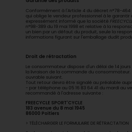
Garantie des produits
Conformément à l'Article 4 du décret n°78-464 
qui oblige le vendeur professionnel à le garan
expressément informé que la société
FREECYCL
n°98-389 du 19 mai 1998 et relative à la respo
un bien par un défaut du produit, seule la respo
informations figurant sur l'emballage dudit produ
Droit de rétractation
Le consommateur dispose d'un délai de 14 jours o
la livraison de la commande du consommateur. Si 
ouvrable suivant.
Tout retour devra être signalé au préalable aupr
- par téléphone au 05 16 83 64 41 du mardi au v
recommandé à l'adresse suivante :
FREECYCLE SPORT'CYCLE
183 avenue du 8 mai 1945
86000 Poitiers
> TÉLÉCHARGER LE FORMULAIRE DE RÉTRACTATION