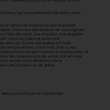
s est expédié à vos propres risques, un soin
x lettres, qui vous permettra de retirer votre
oir un retard de livraison ou que le produit
pédition, nous vous demandons de nous signaler
pour faire démarrer une enquête. Une enquête
 est retrouvé, il sera ré acheminé
du délai de 21 jours d’enquête, la Poste
 remplacement, à nos frais. Si le ou les
uits concernés par la perte du transporteur. Si
rions les nouveaux prix de vente, soit en vous
rt de prix. Nous déclinons toute
erte des produits ou de grève.
dessus pour l'ouvrir en format PDF.