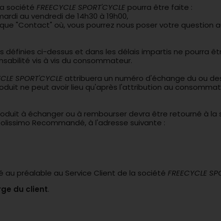
la société
FREECYCLE SPORT'CYCLE
pourra être faite :
 mardi au vendredi de 14h30 à 19h00,
ique "
Contact
" où, vous pourrez nous poser votre question au
 définies ci-dessus et dans les délais impartis ne pourra ê
sabilité vis à vis du consommateur.
CLE SPORT'CYCLE
attribuera un numéro d'échange du ou de
duit ne peut avoir lieu qu'après l'attribution au consomm
 produit à échanger ou à rembourser devra être retourné à la
olissimo Recommandé, à l'adresse suivante :
é au préalable au Service Client de la société
FREECYCLE SP
rge du client
.