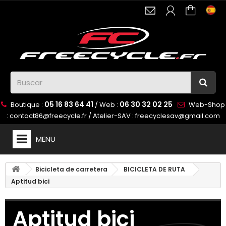
05 16 83 64 41
06 30 32 02 25
Boutique :
/ Web :
Web-Shop
:
contact86@freecycle.fr
/ Atelier-SAV :
freecyclesav@gmail.com
MENU
Bicicleta de carretera
BICICLETA DE RUTA
Aptitud bici
Aptitud bici