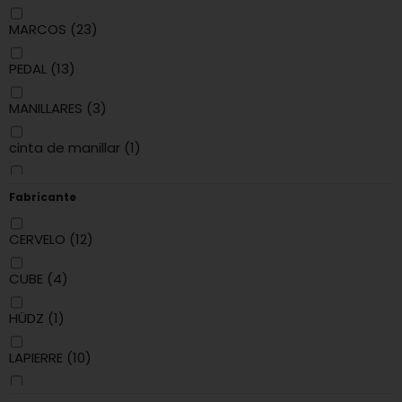
MARCOS
(23)
PEDAL
(13)
MANILLARES
(3)
cinta de manillar
(1)
silla de montar
(2)
Fabricante
portabotellas
(3)
CERVELO
(12)
SENSOR DE POTENCIA
(3)
CUBE
(4)
Percha de triatlón
(1)
HÜDZ
(1)
DIVERSO
(1)
LAPIERRE
(10)
LOOK
(12)