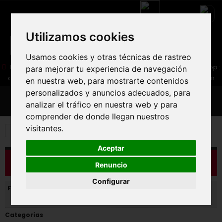
Utilizamos cookies
Usamos cookies y otras técnicas de rastreo
05 16 83 64 41
06 30 32 02 25
Boutique :
/ Web :
Web-Shop :
para mejorar tu experiencia de navegación
contact86@freecycle.fr
/ Atelier-SAV :
freecyclesav@gmail.com
en nuestra web, para mostrarte contenidos
personalizados y anuncios adecuados, para
MENU
analizar el tráfico en nuestra web y para
comprender de donde llegan nuestros
visitantes.
Bicicleta de carretera
ROAD BIKE PARTS
Aceptar
CATÁLOGO
Renuncio
Configurar
Filtros activados:
Categorías