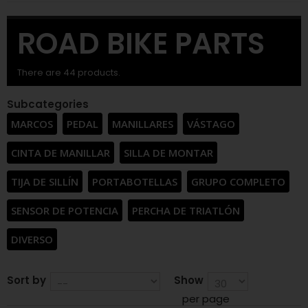
48,5
(1)
ROAD BIKE PARTS
48.5
(1)
There are 44 products.
Subcategories
MARCOS
PEDAL
MANILLARES
VÁSTAGO
CINTA DE MANILLAR
SILLA DE MONTAR
TIJA DE SILLÍN
PORTABOTELLAS
GRUPO COMPLETO
SENSOR DE POTENCIA
PERCHA DE TRIATLÓN
DIVERSO
Sort by
Show
per page