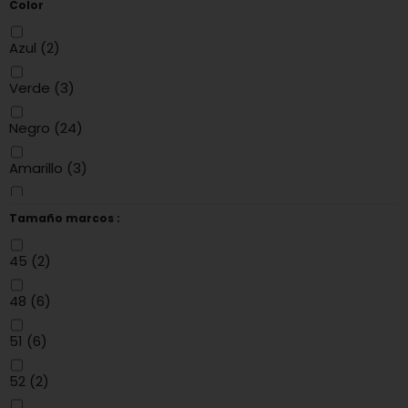
Color
PINARELLO
(2)
Azul
(2)
RAVEMEN
(1)
Verde
(3)
REPENTE
(2)
Negro
(24)
Amarillo
(3)
Rojo
(5)
Tamaño marcos :
Gris
(5)
45
(2)
blanc
(1)
48
(6)
Noir/Jaune
(1)
51
(6)
Blanc/Bleu
(2)
52
(2)