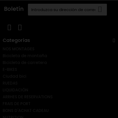
Boletín
Categorías
NOS MONTAGES
Bicicleta de montaña
Bicicleta de carretera
E-BIKES
Ciudad bici
RUEDAS
LIQUIDACIÓN
ARRHES DE RESERVATIONS
FRAIS DE PORT
BONS D'ACHAT CADEAU
NUTRITION