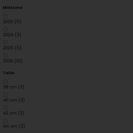
Gris/Bleu
(1)
54
(6)
Millésime
55
(2)
2020
(5)
56
(7)
2024
(3)
58
(6)
2025
(5)
61
(6)
2026
(10)
XS
(14)
Taille
S
(14)
38 cm
(3)
M
(14)
40 cm
(3)
L
(14)
42 cm
(3)
XL
(11)
44 cm
(3)