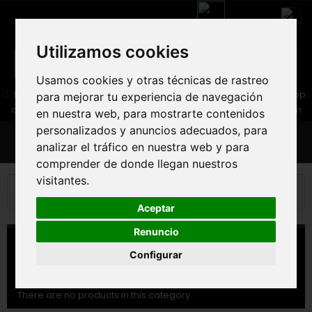
Utilizamos cookies
Usamos cookies y otras técnicas de rastreo
05 16 83 64 41
06 30 32 02 25
Boutique :
/ Web :
Web-Shop :
para mejorar tu experiencia de navegación
contact86@freecycle.fr
/ Atelier-SAV :
freecyclesav@gmail.com
en nuestra web, para mostrarte contenidos
personalizados y anuncios adecuados, para
MENU
analizar el tráfico en nuestra web y para
comprender de donde llegan nuestros
visitantes.
Bicicleta de carretera
ACCESORIOS
BOLSA DE
SLLIN
Aceptar
Renuncio
BOLSA DE SLLIN
Configurar
BOLSA DE SLLIN
There are no products in this category.