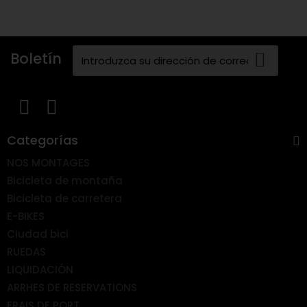
Boletín
Categorías
NOS MONTAGES
Bicicleta de montaña
Bicicleta de carretera
E-BIKES
Ciudad bici
RUEDAS
LIQUIDACIÓN
ARRHES DE RESERVATIONS
FRAIS DE PORT