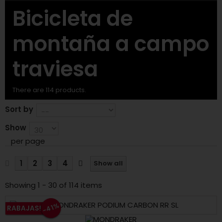
Bleu/Vert
(1)
Bicicleta de
Gris/Rouge
(1)
montaña a campo
Gris/Bleu
(2)
traviesa
GOLD
(1)
There are 114 products.
Noir/Or
(2)
Sort by
Bronze
(1)
Show
BLUE/PURPLE
(1)
per page
Teamline
(4)
1
2
3
4
Show all
liquidlava´n´black
(2)
Showing 1 - 30 of 114 items
Carbone Rouge
(1)
-41%
RABAJAS!