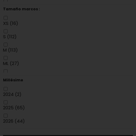
Negro
(39)
Tamaño marcos :
Violeta
(9)
XS
(16)
Rojo
(32)
S
(112)
Gris
(17)
M
(113)
blanc
(8)
ML
(27)
MARRON
(6)
L
(113)
Millésime
Noir/Rouge
(9)
XL
(113)
2024
(2)
Noir/Bleu
(1)
XXL
(15)
2025
(65)
Noir/Gris
(1)
2026
(44)
Blanc/Rouge
(1)