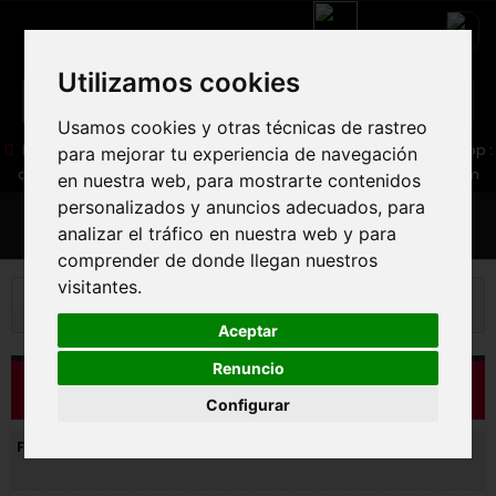
Utilizamos cookies
Usamos cookies y otras técnicas de rastreo
05 16 83 64 41
06 30 32 02 25
Boutique :
/ Web :
Web-Shop :
para mejorar tu experiencia de navegación
contact86@freecycle.fr
/ Atelier-SAV :
freecyclesav@gmail.com
en nuestra web, para mostrarte contenidos
personalizados y anuncios adecuados, para
MENU
analizar el tráfico en nuestra web y para
comprender de donde llegan nuestros
visitantes.
Bicicleta de montaña
BICICLETA DE MONTAÑA
Bicicleta de montaña a campo traviesa
Aceptar
Renuncio
CATÁLOGO
Configurar
Filtros activados: