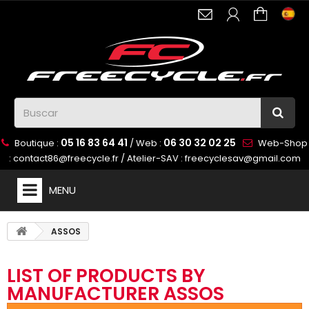
05 16 83 64 41
06 30 32 02 25
Boutique :
/ Web :
Web-Shop
:
contact86@freecycle.fr
/ Atelier-SAV :
freecyclesav@gmail.com
MENU
ASSOS
LIST OF PRODUCTS BY
MANUFACTURER ASSOS