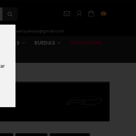
r-SAV :
freecyclesav@gmail.com
URBANAS
RUEDAS
OCCASIONS
zar