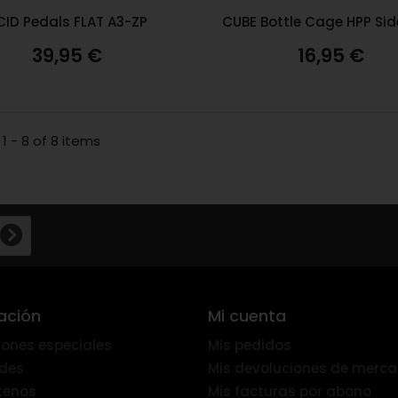
CID Pedals FLAT A3-ZP
CUBE Bottle Cage HPP Si
39,95 €
16,95 €
1 - 8 of 8 items
ación
Mi cuenta
ones especiales
Mis pedidos
des
Mis devoluciones de merca
tenos
Mis facturas por abono