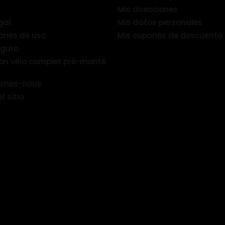
Mis direcciones
gal
Mis datos personales
ones de uso
Mis cupones de descuento
eguro
ion vélo complet pré-monté
mmes-nous
 sitio