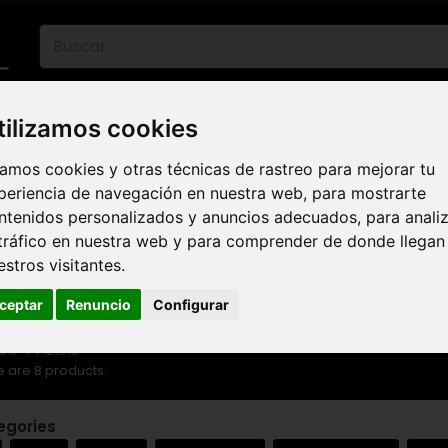
06 30 32 02 25
eb :
Web-Shop :
contact86@freecycle.fr
/ Atelie
tilizamos cookies
ETAS DE CARRETERA
E-BIKES
BICICLETAS 
amos cookies y otras técnicas de rastreo para mejorar tu
MARCAS
periencia de navegación en nuestra web, para mostrarte
ntenidos personalizados y anuncios adecuados, para anali
 tráfico en nuestra web y para comprender de donde llegan
estros visitantes.
ARCO Y PIEZAS
ceptar
Renuncio
Configurar
O Y PIEZAS
 are 8 products.
egories