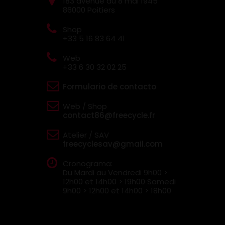
183 avenue du 8 mai 1945
86000 Poitiers
Shop
+33 5 16 83 64 41
Web
+33 6 30 32 02 25
Formulario de contacto
Web / Shop
contact86@freecycle.fr
Atelier / SAV
freecyclesav@gmail.com
Cronograma:
Du Mardi au Vendredi
9h00 >
12h00 et 14h00 > 19h00
Samedi
9h00 > 12h00 et 14h00 > 18h00