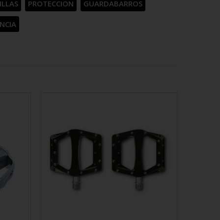
ILLAS
PROTECCION
GUARDABARROS
NCIA