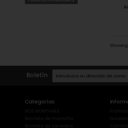
Todas las novedades
A
Showing 
Boletín
Categorías
Inform
NOS MONTAGES
Promoci
Bicicleta de montaña
Noveda
Bicicleta de carretera
Contác