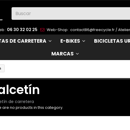
06 30 32 02 25
eb :
Web-Shop :
contact86@freecycle.fr
/ Atelie
ETAS DE CARRETERA
E-BIKES
BICICLETAS 
MARCAS
n
alcetín
etín de carretera
 are no products in this category.