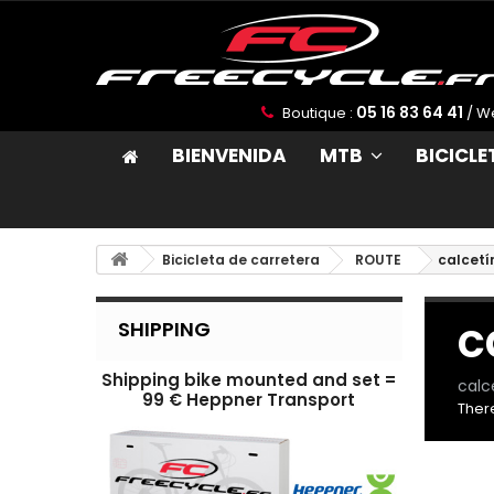
05 16 83 64 41
Boutique :
/ W
BIENVENIDA
MTB
BICICL
Bicicleta de carretera
ROUTE
calcetí
c
SHIPPING
Shipping bike mounted and set =
calc
99 € Heppner Transport
There