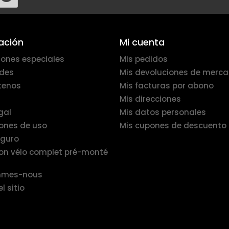
ación
Mi cuenta
ones especiales
Mis pedidos
des
Mis devoluciones de merca
tenos
Mis facturas por abono
Mis direcciones
gal
Mis datos personales
ones de uso
Mis cupones de descuento
eguro
ion vélo complet pré-monté
mmes-nous
 sitio