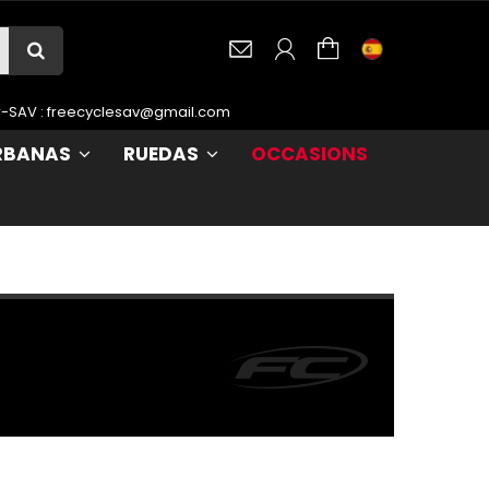
r-SAV :
freecyclesav@gmail.com
URBANAS
RUEDAS
OCCASIONS