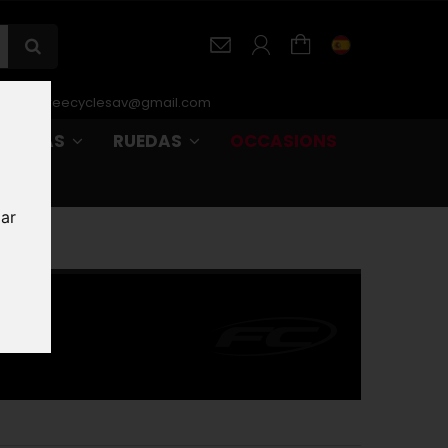
r-SAV :
freecyclesav@gmail.com
URBANAS
RUEDAS
OCCASIONS
zar