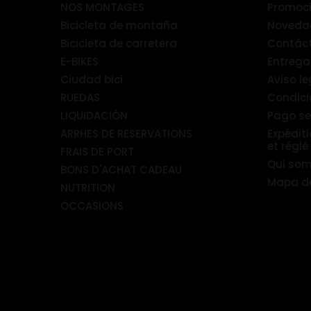
NOS MONTAGES
Promoci
Bicicleta de montaña
Noveda
Bicicleta de carretera
Contác
E-BIKES
Entrega
Ciudad bici
Aviso le
RUEDAS
Condici
LIQUIDACIÓN
Pago s
ARRHES DE RESERVATIONS
Expédit
et réglé
FRAIS DE PORT
Qui so
BONS D'ACHAT CADEAU
Mapa del
NUTRITION
OCCASIONS