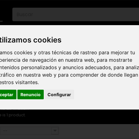
06 30 32 02 25
eb :
Web-Shop :
contact86@freecycle.fr
/ Atelie
tilizamos cookies
ETAS DE CARRETERA
E-BIKES
BICICLETAS 
amos cookies y otras técnicas de rastreo para mejorar tu
MARCAS
periencia de navegación en nuestra web, para mostrarte
ntenidos personalizados y anuncios adecuados, para anali
Percha de triatlón
 tráfico en nuestra web y para comprender de donde llegan
estros visitantes.
ercha de triatlón
ceptar
Renuncio
Configurar
ha de triatlón
 is 1 product.
--