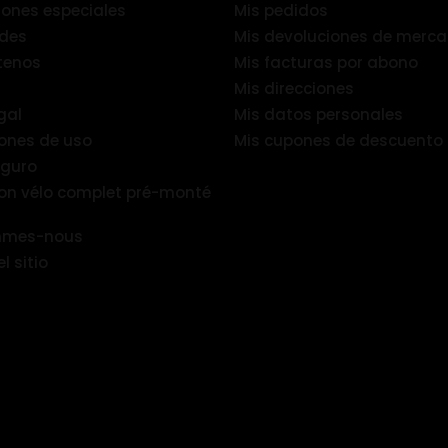
ones especiales
Mis pedidos
des
Mis devoluciones de merca
tenos
Mis facturas por abono
Mis direcciones
gal
Mis datos personales
ones de uso
Mis cupones de descuento
eguro
ion vélo complet pré-monté
mmes-nous
 sitio