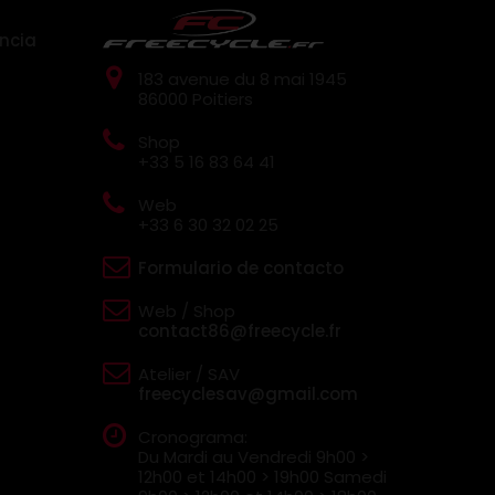
ncia
183 avenue du 8 mai 1945
86000 Poitiers
Shop
+33 5 16 83 64 41
Web
+33 6 30 32 02 25
Formulario de contacto
Web / Shop
contact86@freecycle.fr
Atelier / SAV
freecyclesav@gmail.com
Cronograma:
Du Mardi au Vendredi
9h00 >
12h00 et 14h00 > 19h00
Samedi