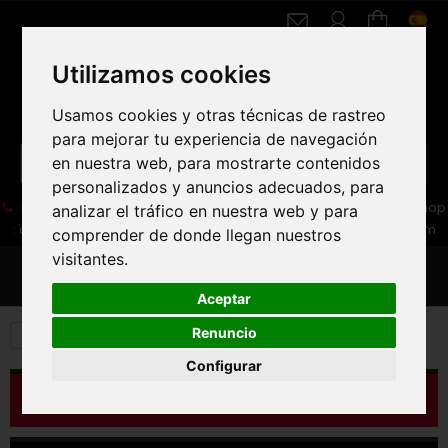
Utilizamos cookies
Usamos cookies y otras técnicas de rastreo
para mejorar tu experiencia de navegación
en nuestra web, para mostrarte contenidos
personalizados y anuncios adecuados, para
05 16 83 64 41
06 30 32 02 25
Boutique :
/ Web :
Web-Shop
analizar el tráfico en nuestra web y para
:
contact86@freecycle.fr
/ Atelier-SAV :
freecyclesav@gmail.com
comprender de donde llegan nuestros
visitantes.
MENU
Aceptar
Renuncio
Bicicleta de carretera
ROUTE
GAFAS
Configurar
CATÁLOGO