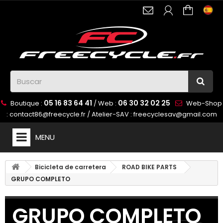
05 16 83 64 41
06 30 32 02 25
Boutique :
/ Web :
Web-Shop
:
contact86@freecycle.fr
/ Atelier-SAV :
freecyclesav@gmail.com
MENU
Bicicleta de carretera
ROAD BIKE PARTS
GRUPO COMPLETO
GRUPO COMPLETO