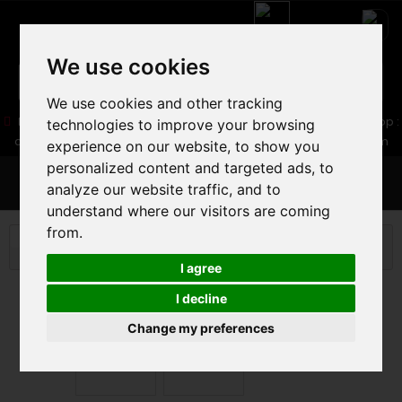
We use cookies
We use cookies and other tracking
05 16 83 64 41
06 30 32 02 25
Boutique :
/ Web :
Web-Shop :
technologies to improve your browsing
contact86@freecycle.fr
/ Atelier-SAV :
freecyclesav@gmail.com
experience on our website, to show you
personalized content and targeted ads, to
MENU
analyze our website traffic, and to
understand where our visitors are coming
from.
ROAD BIKE
ROAD BIKE
ENDURANCE ROAD
PINARELLO X1 SHIMANO 105 12V 2025
I agree
I decline
Change my preferences