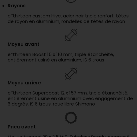
Rayons
e*thirteen custom Hive, acier noir triple renfort, têtes
de rayon en aluminium, rondelles de têtes de rayon
Moyeu avant
e*thirteen Boost 15 x 110 mm, triple étanchéité,
entièrement usiné en aluminium, IS 6 trous
Moyeu arriére
e*thirteen Superboost 12 x 157 mm, triple étanchéité,
entièrement usiné en aluminium avec engagement de
6 degrés, IS 6 trous, roue libre Shimano
Pneu avant
Maxxis Assegai 29 x 2,5 WT, Tubeless Ready, composé