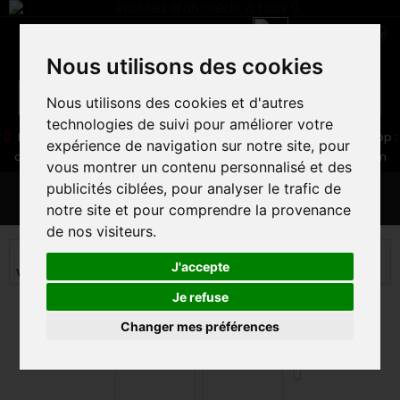
Nous utilisons des cookies
Nous utilisons des cookies et d'autres
technologies de suivi pour améliorer votre
05 16 83 64 41
06 30 32 02 25
Boutique :
/ Web :
Web-Shop :
expérience de navigation sur notre site, pour
contact86@freecycle.fr
/ Atelier-SAV :
freecyclesav@gmail.com
vous montrer un contenu personnalisé et des
publicités ciblées, pour analyser le trafic de
MENU
notre site et pour comprendre la provenance
de nos visiteurs.
VTT
VELOS TOUT TERRAIN
J'accepte
VTT ALL MOUNTAIN TRAIL
MONDRAKER SUPERFOXY R 2023
Je refuse
Changer mes préférences