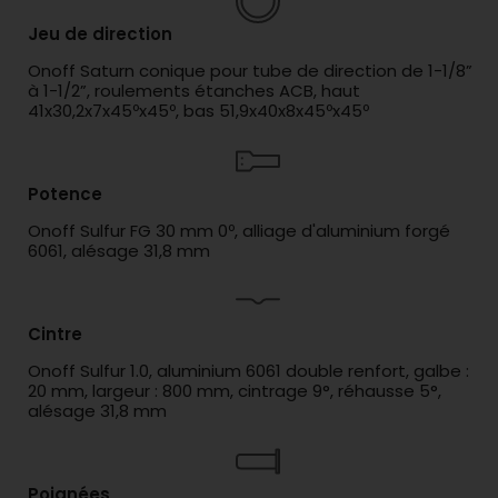
Jeu de direction
Onoff Saturn conique pour tube de direction de 1-1/8”
à 1-1/2”, roulements étanches ACB, haut
41x30,2x7x45ºx45º, bas 51,9x40x8x45ºx45º
Potence
Onoff Sulfur FG 30 mm 0º, alliage d'aluminium forgé
6061, alésage 31,8 mm
Cintre
Onoff Sulfur 1.0, aluminium 6061 double renfort, galbe :
20 mm, largeur : 800 mm, cintrage 9°, réhausse 5°,
alésage 31,8 mm
Poignées