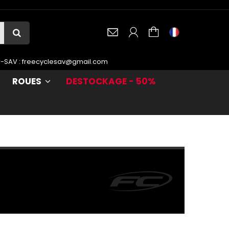
r-SAV :
freecyclesav@gmail.com
ROUES
DESTOCKAGE - 50%