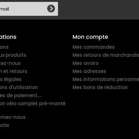
ations
Mon compte
ions
Mes commandes
x produits
Mes retours de marchandi
tez-nous
Mes avoirs
n et retours
Mes adresses
s légales
Mes informations personne
ns d'utilisation
Mes bons de réduction
es de paiement....
ion vélo complet pré-monté
mmes-nous
site