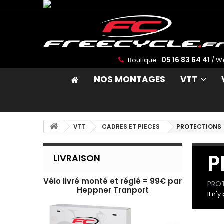
05 16 83 64 41
Boutique :
/ W
NOS MONTAGES
VTT
VTT
CADRES ET PIECES
PROTECTIONS
P
LIVRAISON
Vélo livré monté et réglé = 99€ par
PRO
Heppner Tranport
Il n'