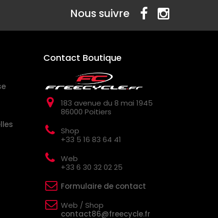
Nous suivre
Contact Boutique
se
183 avenue du 8 mai 1945
86000 Poitiers
lles
Shop
+33 5 16 83 64 41
Web
+33 6 30 32 02 25
Formulaire de contact
Web / Shop
contact86@freecycle.fr