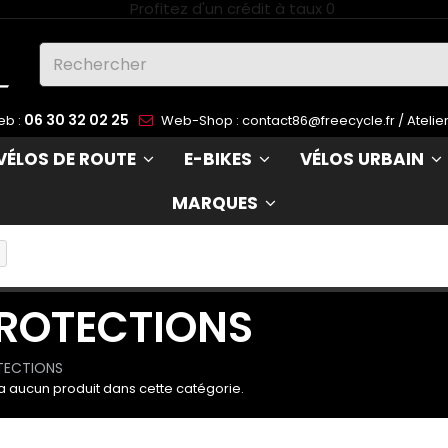
06 30 32 02 25
eb :
Web-Shop :
contact86@freecycle.fr
/ Atelie
VÉLOS DE ROUTE
E-BIKES
VÉLOS URBAIN
MARQUES
ROTECTIONS
TECTIONS
y a aucun produit dans cette catégorie.