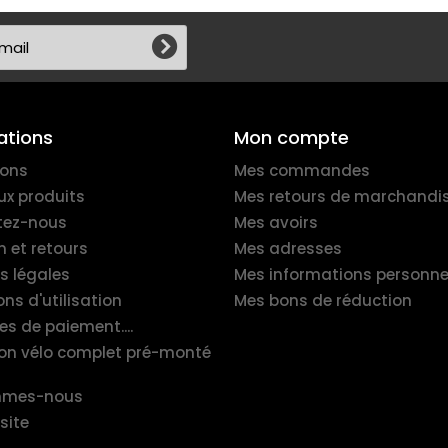
ations
Mon compte
ions
Mes commandes
x produits
Mes retours de marchandi
tez-nous
Mes avoirs
n et retours
Mes adresses
s légales
Mes informations personne
ns d'utilisation
Mes bons de réduction
es de paiement....
ion vélo complet pré-monté
mmes-nous
site