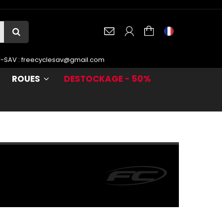
r-SAV :
freecyclesav@gmail.com
ROUES
DESTOCKAGE - 50%
dre