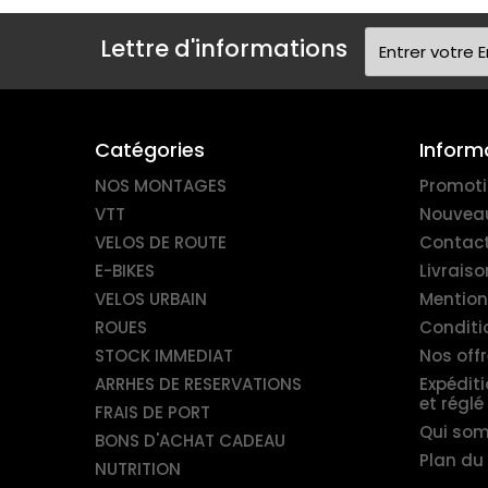
Lettre d'informations
Catégories
Inform
NOS MONTAGES
Promot
VTT
Nouveau
VELOS DE ROUTE
Contac
E-BIKES
Livraiso
VELOS URBAIN
Mention
ROUES
Conditio
STOCK IMMEDIAT
Nos offr
ARRHES DE RESERVATIONS
Expédit
et réglé
FRAIS DE PORT
Qui so
BONS D'ACHAT CADEAU
Plan du 
NUTRITION