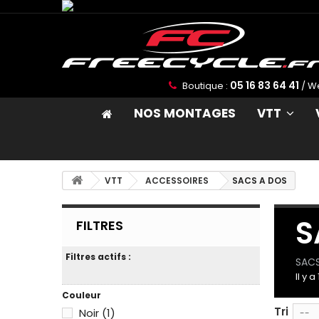
05 16 83 64 41
Boutique :
/ W
N
NOS MONTAGES
VTT
No
po
po
ci
VTT
ACCESSOIRES
SACS A DOS
la
J
S
FILTRES
Filtres actifs :
SACS
Il y a
Couleur
Tri
Noir
(1)
--