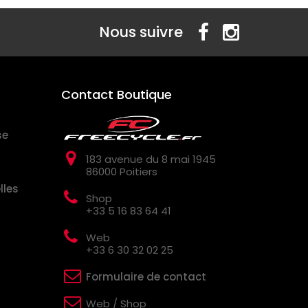
Nous suivre
Contact Boutique
se
183 avenue du 8 mai 1945
86000 Poitiers
lles
Shop
+33 5 16 83 64 41
Web
+33 6 30 32 02 25
Formulaire de contact
Web / Shop