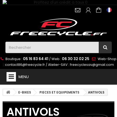
05 16 83 64 41
06 30 32 02 25
Boutique :
/ Web :
Web-Shop
:
contact86@freecycle.fr
/ Atelier-SAV :
freecyclesav@gmail.com
MENU
E-BIKES
PIECES ET EQUIPEMENTS
ANTIVOLS
ANTIVOLS