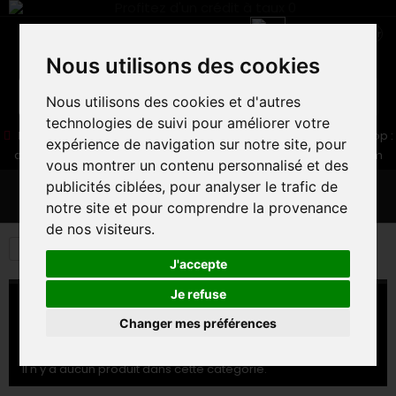
Nous utilisons des cookies
Nous utilisons des cookies et d'autres
technologies de suivi pour améliorer votre
05 16 83 64 41
06 30 32 02 25
Boutique :
/ Web :
Web-Shop :
expérience de navigation sur notre site, pour
contact86@freecycle.fr
/ Atelier-SAV :
freecyclesav@gmail.com
vous montrer un contenu personnalisé et des
publicités ciblées, pour analyser le trafic de
MENU
notre site et pour comprendre la provenance
de nos visiteurs.
E-BIKES
PIECES ET EQUIPEMENTS
POMPES
J'accepte
Je refuse
POMPES
Changer mes préférences
POMPES
Il n'y a aucun produit dans cette catégorie.