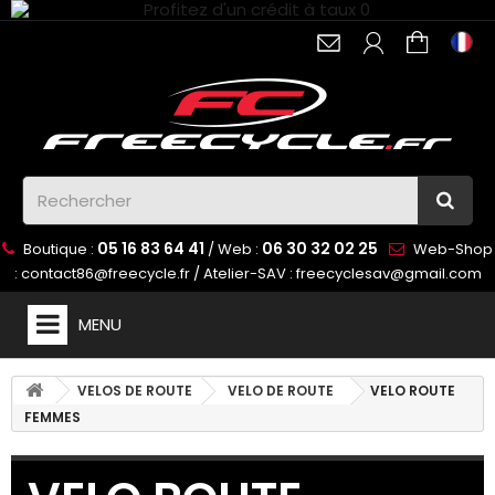
05 16 83 64 41
06 30 32 02 25
Boutique :
/ Web :
Web-Shop
:
contact86@freecycle.fr
/ Atelier-SAV :
freecyclesav@gmail.com
MENU
VELOS DE ROUTE
VELO DE ROUTE
VELO ROUTE
FEMMES