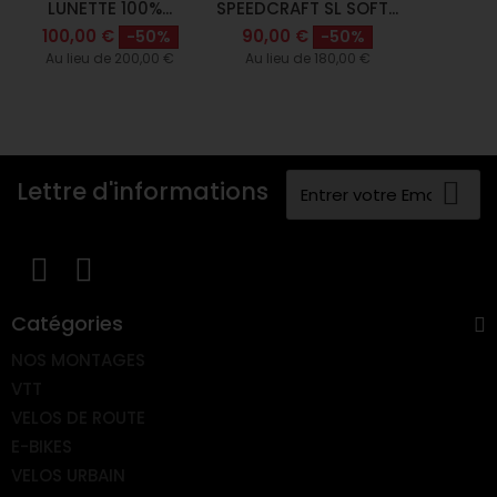
LUNETTE 100%...
SPEEDCRAFT SL SOFT...
100,00 €
90,00 €
-50%
-50%
Au lieu de 200,00 €
Au lieu de 180,00 €
Lettre d'informations
Catégories
NOS MONTAGES
VTT
VELOS DE ROUTE
E-BIKES
VELOS URBAIN