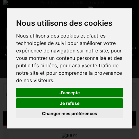
Nous utilisons des cookies
Nous utilisons des cookies et d'autres
technologies de suivi pour améliorer votre
05 16 83 64 41
06 30 32 02 25
Boutique :
/ Web :
Web-Shop :
expérience de navigation sur notre site, pour
contact86@freecycle.fr
/ Atelier-SAV :
freecyclesav@gmail.com
vous montrer un contenu personnalisé et des
publicités ciblées, pour analyser le trafic de
MENU
notre site et pour comprendre la provenance
de nos visiteurs.
VELOS DE ROUTE
EQUIPEMENTS ROUTE
J'accepte
LUNETTES
LUNETTES 100% S3
Je refuse
Changer mes préférences
LUNETTES 100% S3