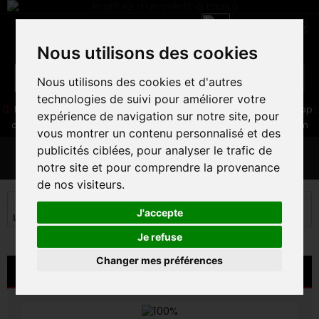
Nous utilisons des cookies
Nous utilisons des cookies et d'autres
technologies de suivi pour améliorer votre
05 16 83 64 41
06 30 32 02 25
Boutique :
/ Web :
Web-Shop :
expérience de navigation sur notre site, pour
contact86@freecycle.fr
/ Atelier-SAV :
freecyclesav@gmail.com
vous montrer un contenu personnalisé et des
publicités ciblées, pour analyser le trafic de
MENU
notre site et pour comprendre la provenance
de nos visiteurs.
VELOS DE ROUTE
EQUIPEMENTS ROUTE
J'accepte
LUNETTES
LUNETTES 100% HYPERCRAFT
Je refuse
Changer mes préférences
LUNETTES 100% HYPERCRAFT