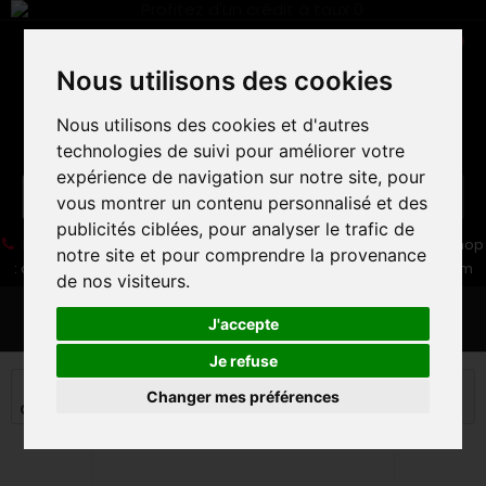
Nous utilisons des cookies
Nous utilisons des cookies et d'autres
technologies de suivi pour améliorer votre
expérience de navigation sur notre site, pour
vous montrer un contenu personnalisé et des
publicités ciblées, pour analyser le trafic de
05 16 83 64 41
06 30 32 02 25
Boutique :
/ Web :
Web-Shop
notre site et pour comprendre la provenance
:
contact86@freecycle.fr
/ Atelier-SAV :
freecyclesav@gmail.com
de nos visiteurs.
MENU
J'accepte
Je refuse
VELOS DE ROUTE
EQUIPEMENTS ROUTE
Changer mes préférences
CHAUSSURES
CHAUSSURE ROUTE GIRO SAVIX II