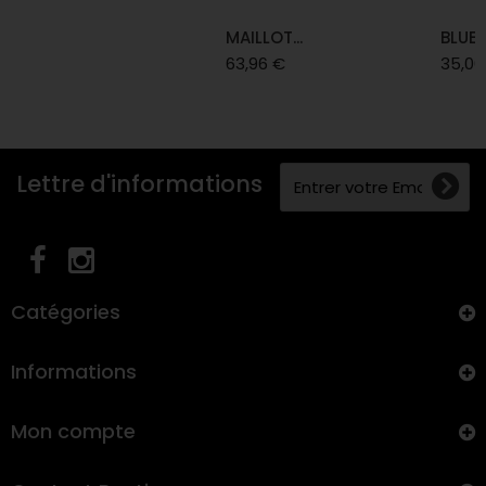
MAILLOT...
BLUE
63,96 €
35,00
Lettre d'informations
Catégories
Informations
Mon compte