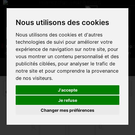
Nous utilisons des cookies
Nous utilisons des cookies et d'autres
technologies de suivi pour améliorer votre
05 16 83 64 41
06 30 32 02 25
Boutique :
/ Web :
Web-Shop :
expérience de navigation sur notre site, pour
contact86@freecycle.fr
/ Atelier-SAV :
freecyclesav@gmail.com
vous montrer un contenu personnalisé et des
publicités ciblées, pour analyser le trafic de
MENU
notre site et pour comprendre la provenance
de nos visiteurs.
VELOS DE ROUTE
EQUIPEMENTS ROUTE
J'accepte
CASQUES
MET CROSSOVER MIPS
Je refuse
Changer mes préférences