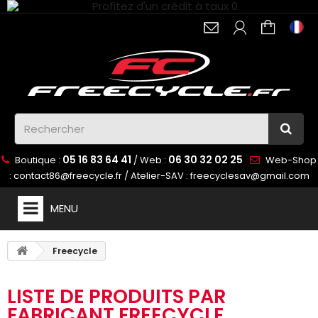
Nous utilisons des cookies
Nous utilisons des cookies et d'autres
technologies de suivi pour améliorer votre
expérience de navigation sur notre site, pour
vous montrer un contenu personnalisé et des
publicités ciblées, pour analyser le trafic de
05 16 83 64 41
06 30 32 02 25
Boutique :
/ Web :
Web-Shop
notre site et pour comprendre la provenance
:
contact86@freecycle.fr
/ Atelier-SAV :
freecyclesav@gmail.com
de nos visiteurs.
MENU
J'accepte
Je refuse
Freecycle
Changer mes préférences
LISTE DE PRODUITS PAR
FABRICANT FREECYCLE